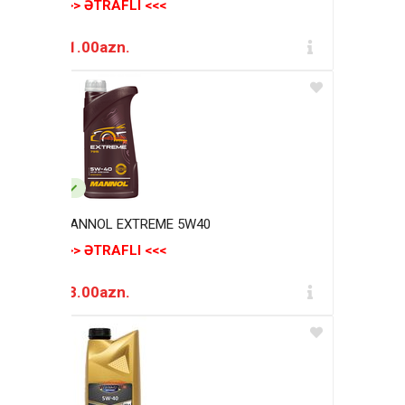
>>> ƏTRAFLI <<<
21.00azn.
MANNOL EXTREME 5W40
>>> ƏTRAFLI <<<
18.00azn.