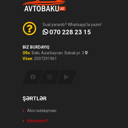
Sual yaranıb? Whatsapp'la yazın!
070 228 23 15
BİZ BURDAYIQ
Ofis
:
Bakı, Azərbaycan. Babək pr. 3
Vöen
:
2007291961
ŞƏRTLƏR
Alıcı razılaşması
Bilirsinizmi?