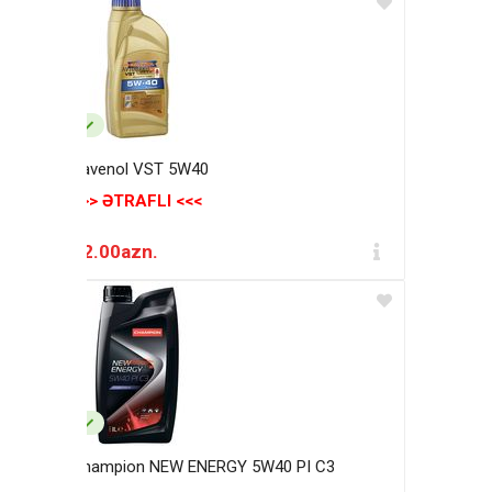
Ravenol VST 5W40
>>> ƏTRAFLI <<<
42.00azn.
Champion NEW ENERGY 5W40 PI C3