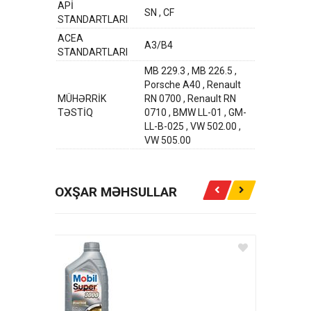
APİ
SN , CF
STANDARTLARI
ACEA
A3/B4
STANDARTLARI
MB 229.3 , MB 226.5 ,
Porsche A40 , Renault
MÜHƏRRİK
RN 0700 , Renault RN
TƏSTİQ
0710 , BMW LL-01 , GM-
LL-B-025 , VW 502.00 ,
VW 505.00
OXŞAR MƏHSULLAR