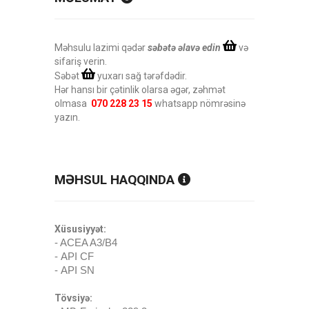
Məhsulu lazimi qədər
səbətə əlavə edin
və
sifariş verin.
Səbət
yuxarı sağ tərəfdədir.
Hər hansı bir çətinlik olarsa əgər, zəhmət
olmasa
070 228 23 15
whatsapp nömrəsinə
yazın.
MƏHSUL HAQQINDA
Xüsusiyyət:
- ACEA A3/B4
- API CF
- API SN
Tövsiyə: