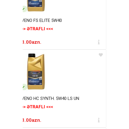
AVENO FS ELITE 5W40
>>> ƏTRAFLI <<<
23.00azn.
AVENO HC SYNTH. 5W40 LS UN
>>> ƏTRAFLI <<<
23.00azn.