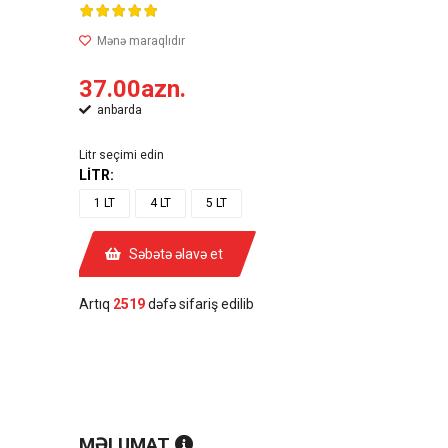
37.00azn.
anbarda
Litr seçimi edin
LİTR:
1 LT
4 LT
5 LT
Səbətə əlavə et
Artıq
2519
dəfə sifariş edilib
MƏLUMAT