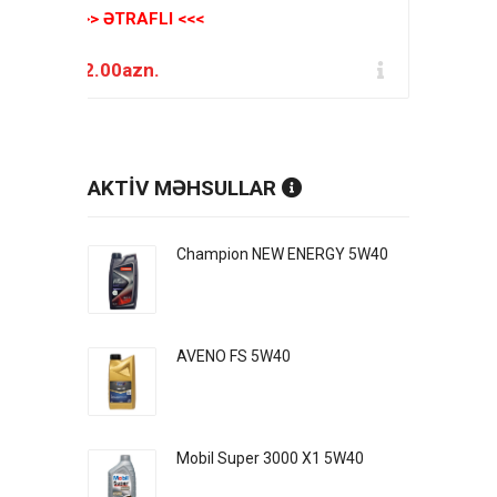
>>> ƏTRAFLI <<<
32.00azn.
AKTİV MƏHSULLAR
Champion NEW ENERGY 5W40
AVENO FS 5W40
Mobil Super 3000 X1 5W40