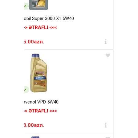
Mobil Super 3000 X1 5W40
>>> ƏTRAFLI <<<
25.00azn.
Ravenol VPD 5W40
>>> ƏTRAFLI <<<
28.00azn.