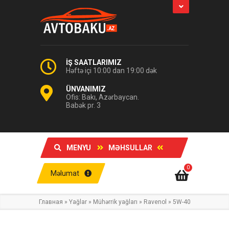
İŞ SAATLARIMIZ
Həftə içi 10:00 dan 19:00 dək
ÜNVANIMIZ
Ofis: Bakı, Azərbaycan.
Babək pr. 3
MENYU
MƏHSULLAR
0
Məlumat
Главная
»
Yağlar
»
Mühərrik yağları
»
Ravenol
»
5W-40