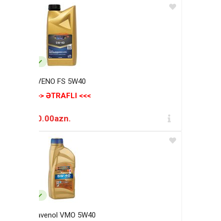
AVENO FS 5W40
>>> ƏTRAFLI <<<
20.00azn.
Ravenol VMO 5W40