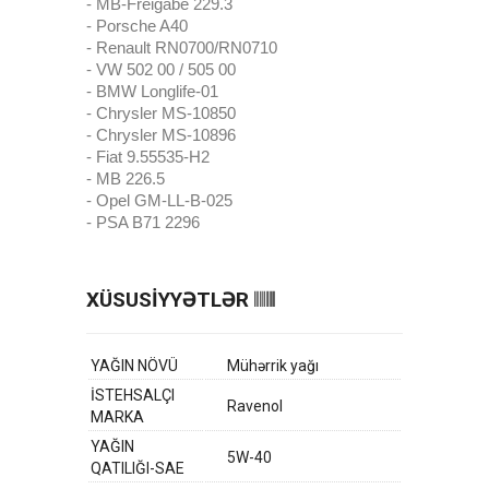
- MB-Freigabe 229.3
- Porsche A40
- Renault RN0700/RN0710
- VW 502 00 / 505 00
- BMW Longlife-01
- Chrysler MS-10850
- Chrysler MS-10896
- Fiat 9.55535-H2
- MB 226.5
- Opel GM-LL-B-025
- PSA B71 2296
XÜSUSİYYƏTLƏR
YAĞIN NÖVÜ
Mühərrik yağı
İSTEHSALÇI
Ravenol
MARKA
YAĞIN
5W-40
QATILIĞI-SAE