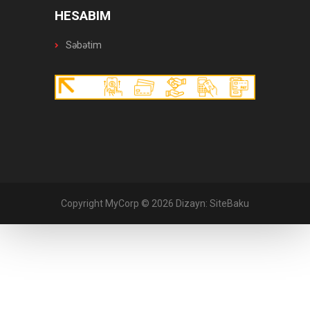
HESABIM
Səbətim
Copyright MyCorp © 2026
Dizayn:
SiteBaku