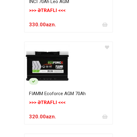
İNCİ 70Ah Leo AGM
>>> ƏTRAFLI <<<
330.00azn.
FIAMM Ecoforce AGM 70Аh
>>> ƏTRAFLI <<<
320.00azn.