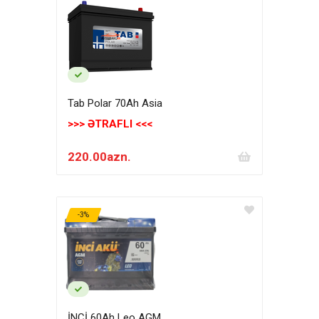
Tab Polar 70Ah Asia
>>> ƏTRAFLI <<<
220.00azn.
-3%
İNCİ 60Ah Leo AGM