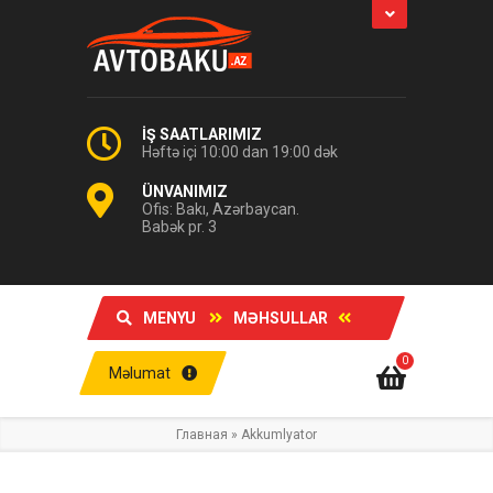
İŞ SAATLARIMIZ
Həftə içi 10:00 dan 19:00 dək
ÜNVANIMIZ
Ofis: Bakı, Azərbaycan.
Babək pr. 3
MENYU
MƏHSULLAR
0
Məlumat
Главная
»
Akkumlyator