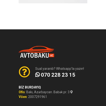
Sual yaranıb? Whatsapp'la yazın!
070 228 23 15
BİZ BURDAYIQ
Ofis
:
Bakı, Azərbaycan. Babək pr. 3
Vöen
:
2007291961