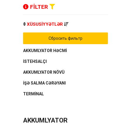
FİLTER
XÜSUSİYYƏTLƏR
Сбросить фильтр
AKKUMLYATOR HƏCMİ
İSTEHSALÇI
AKKUMLYATOR NÖVÜ
İŞƏ SALMA CƏRƏYANI
TERMİNAL
AKKUMLYATOR