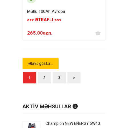
Mutlu 100Ah Avropa
>>> ƏTRAFLI <<<
265.00azn.
Əlavə göstər...
1
2
3
»
AKTİV MƏHSULLAR
Champion NEW ENERGY 5W40