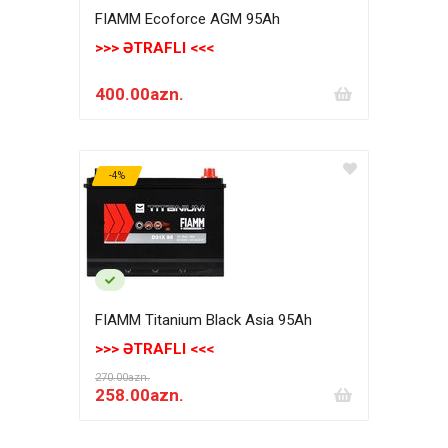
FIAMM Ecoforce AGM 95Аh
>>> ƏTRAFLI <<<
400.00azn.
-4%
FIAMM Titanium Black Asia 95Аh
>>> ƏTRAFLI <<<
270.00azn.
258.00azn.