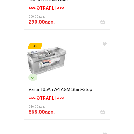
>>> ƏTRAFLI <<<
300.00azn.
290.00azn.
3%
Varta 105Ah A4 AGM Start-Stop
>>> ƏTRAFLI <<<
546.00azn.
565.00azn.