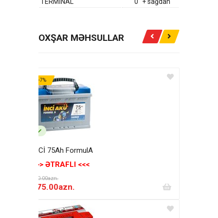
TERMİNAL
"0" + sağdan
OXŞAR MƏHSULLAR
-7%
İNCİ 75Ah FormulA
>>> ƏTRAFLI <<<
190.00azn.
175.00azn.