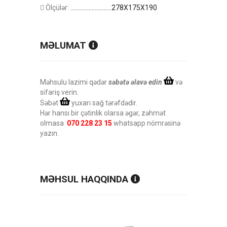
Ölçülər:
...........................278X175X190
MƏLUMAT
Məhsulu lazimi qədər
səbətə əlavə edin
və
sifariş verin.
Səbət
yuxarı sağ tərəfdədir.
Hər hansı bir çətinlik olarsa əgər, zəhmət
olmasa
070 228 23 15
whatsapp nömrəsinə
yazın.
MƏHSUL HAQQINDA