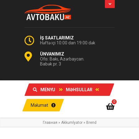
İŞ SAATLARIMIZ
Həftə içi 10:00 dan 19:00 dək
ÜNVANIMIZ
Ofis: Bakı, Azərbaycan.
Babək pr. 3
MENYU
MƏHSULLAR
0
Məlumat
Главная
»
Akkumlyator
»
Brend