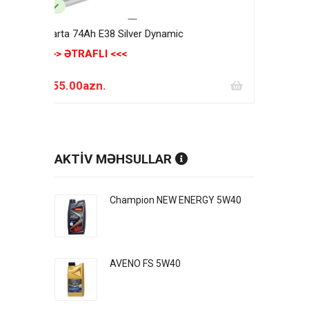
Varta 74Ah E38 Silver Dynamic
>>> ƏTRAFLI <<<
255.00azn.
AKTİV MƏHSULLAR
Champion NEW ENERGY 5W40
AVENO FS 5W40