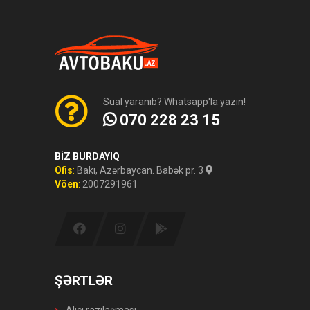
Sual yaranıb? Whatsapp'la yazın!
070 228 23 15
BİZ BURDAYIQ
Ofis
:
Bakı, Azərbaycan. Babək pr. 3
Vöen
:
2007291961
ŞƏRTLƏR