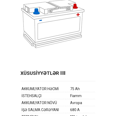
XÜSUSİYYƏTLƏR
AKKUMLYATOR HƏCMİ
75 Ah
İSTEHSALÇI
Fiamm
AKKUMLYATOR NÖVÜ
Avropa
İŞƏ SALMA CƏRƏYANI
680 A