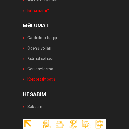
Alıcı razılaşması
Bilirsinizmi?
MƏLUMAT
Çatdırılma haqqı
Ödəniş yolları
Xidmət sahəsi
Geri qaytarma
Korporativ satış
HESABIM
Səbətim