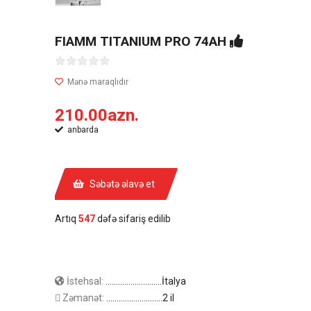
FIAMM TITANIUM PRO 74AH
210.00azn.
anbarda
Səbətə əlavə et
Artıq
547
dəfə sifariş edilib
İstehsal:
...........................İtalya
Zəmanət:
...........................2 il