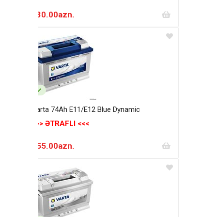
230.00azn.
Varta 74Ah E11/E12 Blue Dynamic
>>> ƏTRAFLI <<<
255.00azn.