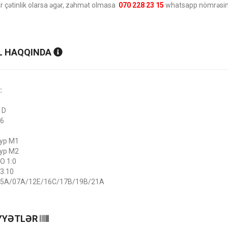
ir çətinlik olarsa əgər, zəhmət olmasa
070 228 23 15
whatsapp nömrəsinə
 HAQQINDA
:
 D
26
yp M1
yp M2
O 1:0
3.10
05A/07A/12E/16C/17B/19B/21A
YYƏTLƏR