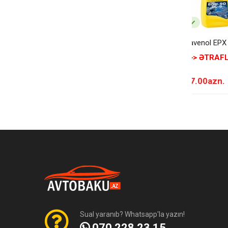
Ravenol EPX
>>> ƏTRAFL
27.00azn.
Sual yaranıb? Whatsapp'la yazın!
070 228 23 15