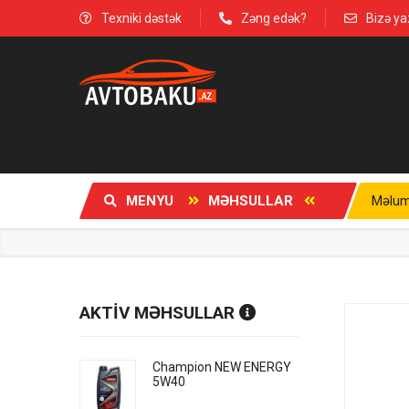
Texniki dəstək
Zəng edək?
Bizə ya
MENYU
MƏHSULLAR
Məlum
AKTİV MƏHSULLAR
Champion NEW ENERGY
5W40