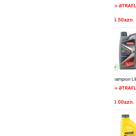
>>> ƏTRAFL
15.50azn.
Champion L
>>> ƏTRAFL
20.00azn.