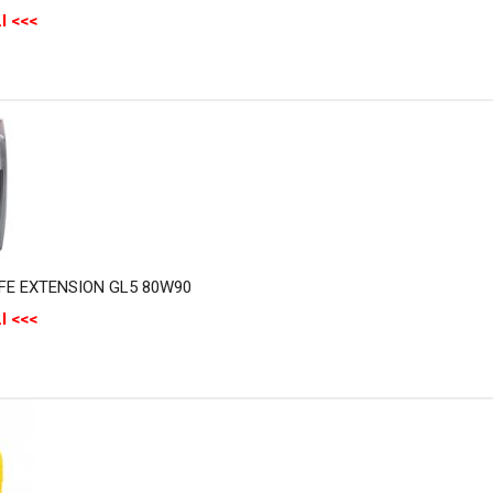
I <<<
IFE EXTENSION GL5 80W90
I <<<