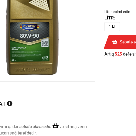
Litr seçimi edin
LİTR:
1 LT
Səbətə ə
Artıq
525
dəfə sif
AT
zimi qədər
səbətə əlavə edin
və sifariş verin.
uxarı sağ tərəfdədir.