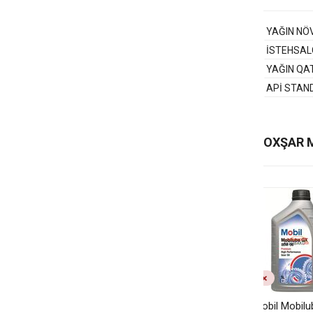
YAĞIN NÖ
İSTEHSAL
YAĞIN QAT
APİ STAN
OXŞAR 
Mobil Mobil