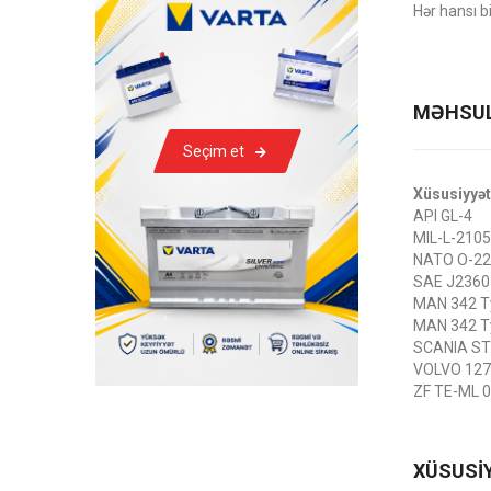
Hər hansı b
MƏHSUL
Seçim et
Xüsusiyyət
API GL-4
MIL-L-2105
NATO O-2
SAE J2360
MAN 342 T
MAN 342 T
SCANIA ST
VOLVO 127
ZF TE-ML 
XÜSUSİ