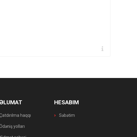
ƏLUMAT
HESABIM
Çatdırılma haqqı
Səbətim
Ödəniş yolları