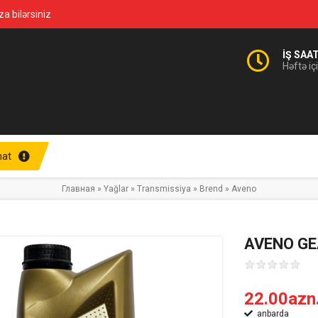
za bilərsiniz
İŞ SAA
Həftə iç
at
Главная
»
Yağlar
»
Transmissiya
»
Brend
»
Aveno
AVENO GE
22.00azn
anbarda