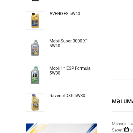
AVENO FS 5W40
Mobil Super 3000 X1
5W40
Mobil 1™ ESP Formula
5W30
Ravenol DXG 5W30
MƏLUM
Məhsulu la
Səbət
y