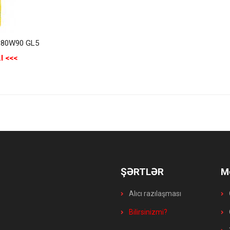
 80W90 GL5
I <<<
ŞƏRTLƏR
M
Alıcı razılaşması
Bilirsinizmi?