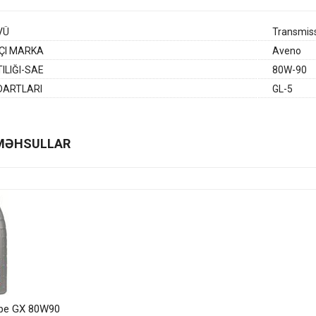
VÜ
Transmiss
ÇI MARKA
Aveno
ILIĞI-SAE
80W-90
DARTLARI
GL-5
MƏHSULLAR
ube GX 80W90