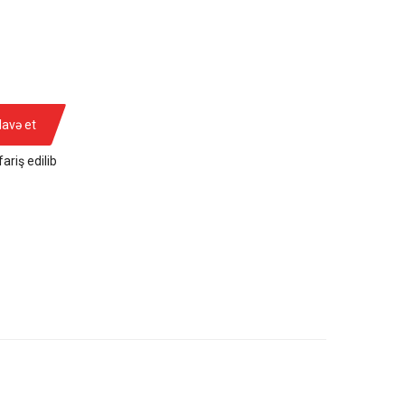
lavə et
ariş edilib