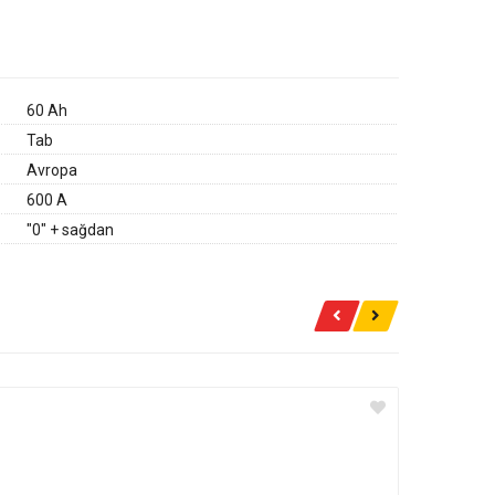
60 Ah
Tab
Avropa
600 A
"0" + sağdan