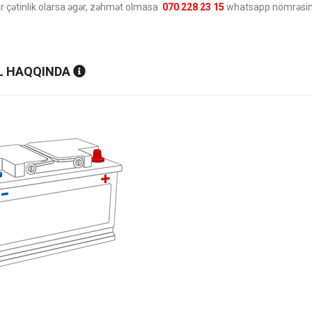
ir çətinlik olarsa əgər, zəhmət olmasa
070 228 23 15
whatsapp nömrəsinə
 HAQQINDA