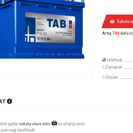
Səbətə ə
Artıq
744
dəfə sif
İstehsal:
.......
Zəmanət:
.........
Ölçülər:
..........
AT
zimi qədər
səbətə əlavə edin
və sifariş verin.
uxarı sağ tərəfdədir.