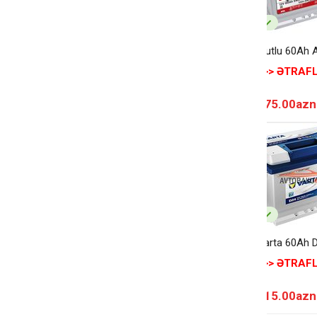
Mutlu 60Ah 
>>> ƏTRAFL
175.00azn
Varta 60Ah 
>>> ƏTRAFL
215.00azn