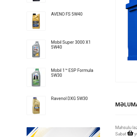
AVENO FS 5W40
Mobil Super 3000 X1
5W40
Mobil 1™ ESP Formula
5W30
Ravenol DXG 5W30
MƏLUM
Məhsulu la
Səbət
y