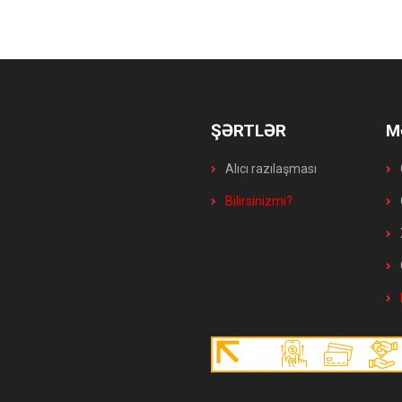
ŞƏRTLƏR
M
Alıcı razılaşması
Bilirsinizmi?