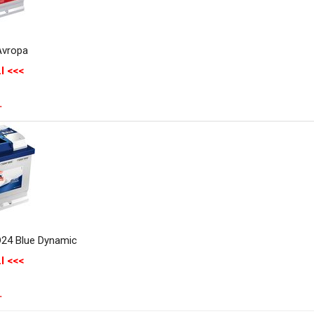
Avropa
I <<<
.
D24 Blue Dynamic
I <<<
.