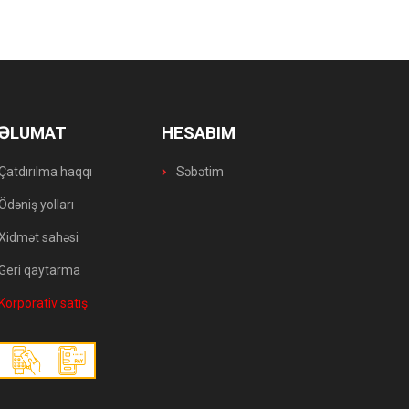
ƏLUMAT
HESABIM
Çatdırılma haqqı
Səbətim
Ödəniş yolları
Xidmət sahəsi
Geri qaytarma
Korporativ satış