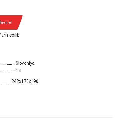
lavə et
ariş edilib
....................Sloveniya
..................1 il
.................242x175x190