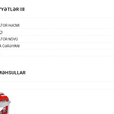
YYƏTLƏR
ATOR HƏCMİ
ÇI
ATOR NÖVÜ
A CƏRƏYANI
L
MƏHSULLAR