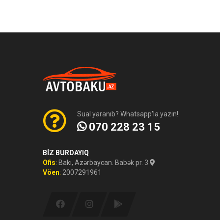
Sual yaranıb? Whatsapp'la yazın!
070 228 23 15
BİZ BURDAYIQ
Ofis
:
Bakı, Azərbaycan. Babək pr. 3
Vöen
:
2007291961