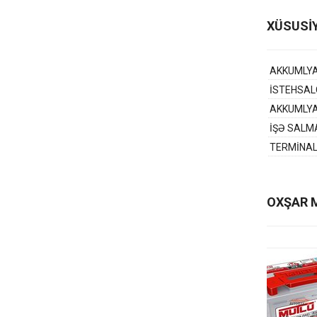
XÜSUSİ
AKKUMLY
İSTEHSAL
AKKUMLY
İŞƏ SALM
TERMİNA
OXŞAR 