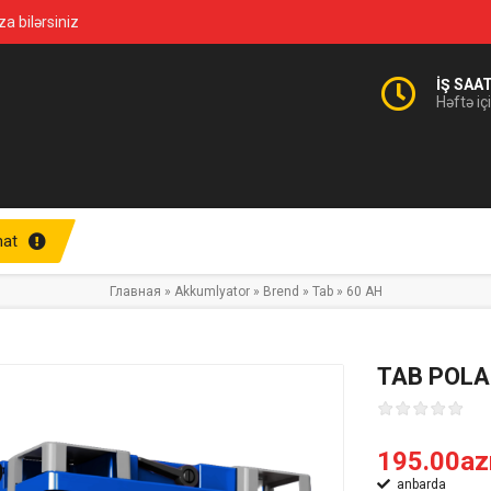
za bilərsiniz
İŞ SAA
Həftə iç
at
Главная
»
Akkumlyator
»
Brend
»
Tab
»
60 AH
TAB POLA
195.00az
anbarda