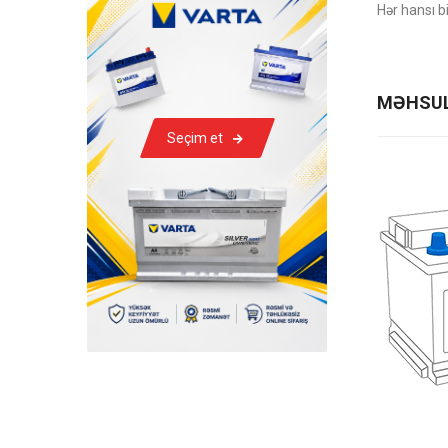
Hər hansı b
MƏHSUL
Seçim et