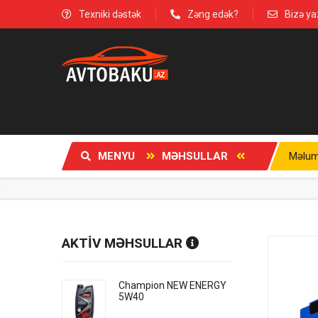
Texniki dəstək
Zəng edək?
Bizə ya
MENYU
MƏHSULLAR
Məlum
AKTİV MƏHSULLAR
Champion NEW ENERGY
5W40