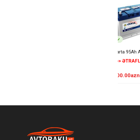
Varta 95Ah 
>>> ƏTRAFL
300.00azn