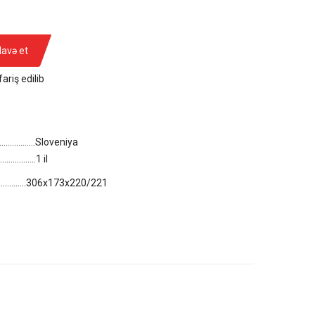
lavə et
ariş edilib
....................Sloveniya
..................1 il
..................306x173x220/221