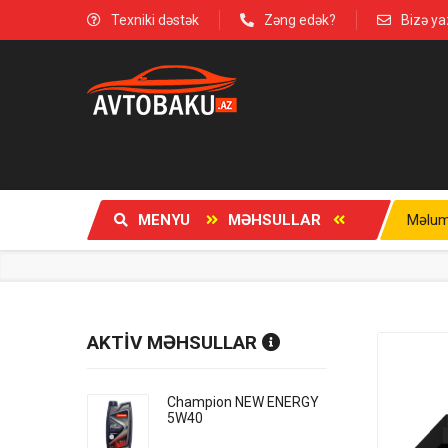
Texniki dəstək
Zəng edək?
Bizə ya
MENYU
MƏHSULLAR
Məlum
AKTİV MƏHSULLAR
Champion NEW ENERGY
5W40