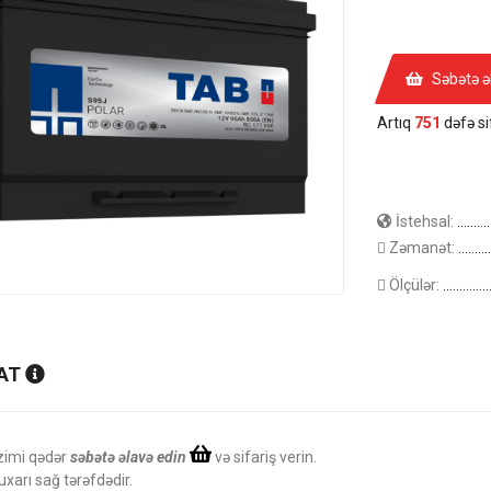
Səbətə ə
Artıq
751
dəfə sif
İstehsal:
.......
Zəmanət:
.........
Ölçülər:
.........
AT
zimi qədər
səbətə əlavə edin
və sifariş verin.
uxarı sağ tərəfdədir.