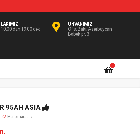
TLARIMIZ
ÜNVANIMIZ
i 10:00 dan 19:00 dək
Ofis: Bakı, Azərbaycan.
Babək pr. 3
0
R 95AH ASIA
n.