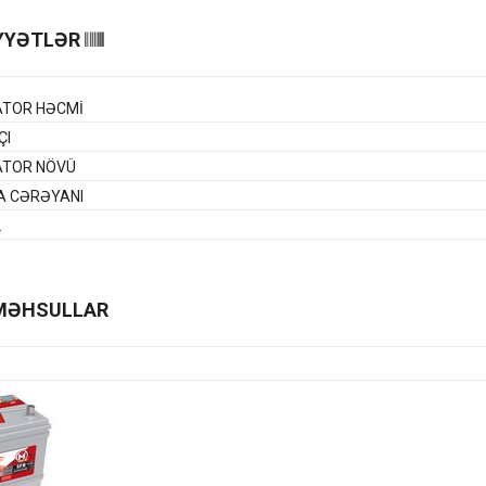
YYƏTLƏR
ATOR HƏCMİ
ÇI
ATOR NÖVÜ
A CƏRƏYANI
L
MƏHSULLAR