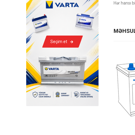
Hər hansı b
MƏHSUL
Seçim et