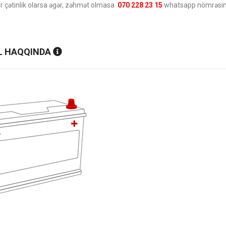
ir çətinlik olarsa əgər, zəhmət olmasa
070 228 23 15
whatsapp nömrəsinə
 HAQQINDA