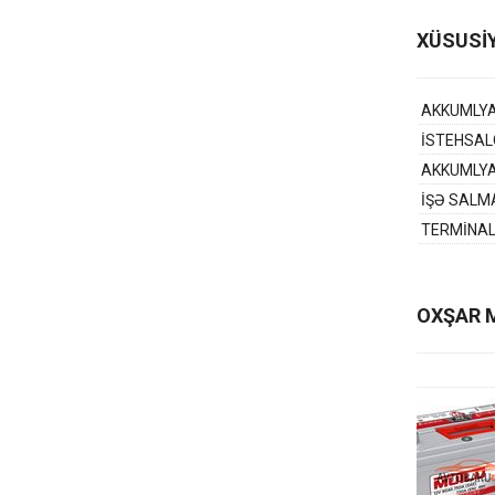
XÜSUSİ
AKKUMLY
İSTEHSAL
AKKUMLY
İŞƏ SALM
TERMİNA
OXŞAR 