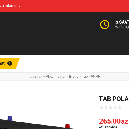
za bilərsiniz
İŞ SAA
Həftə iç
at
Главная
»
Akkumlyator
»
Brend
»
Tab
»
95 AH
TAB POLA
265.00az
anbarda