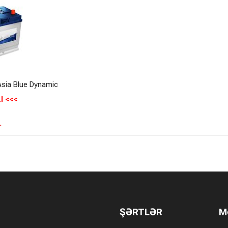
Asia Blue Dynamic
I <<<
.
ŞƏRTLƏR
M