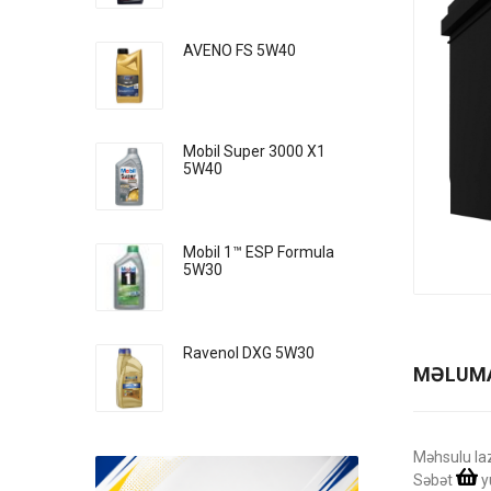
AVENO FS 5W40
Mobil Super 3000 X1
5W40
Mobil 1™ ESP Formula
5W30
Ravenol DXG 5W30
MƏLUM
Məhsulu la
Səbət
y