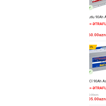
Mutlu 90Ah 
>>> ƏTRAFL
260.00azn
-6%
İNCİ 90Ah A
>>> ƏTRAFL
220.00azn.
205.00azn