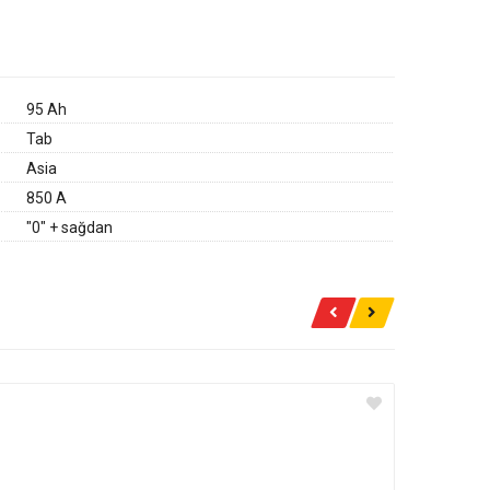
95 Ah
Tab
Asia
850 A
"0" + sağdan