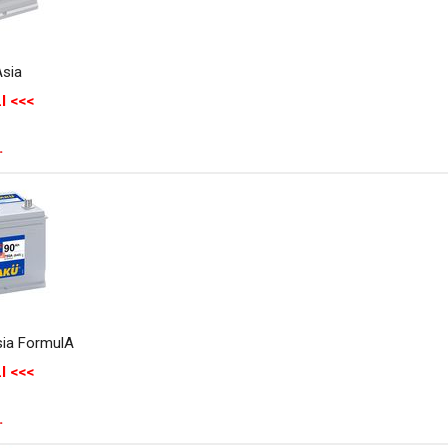
Asia
I <<<
.
sia FormulA
I <<<
.