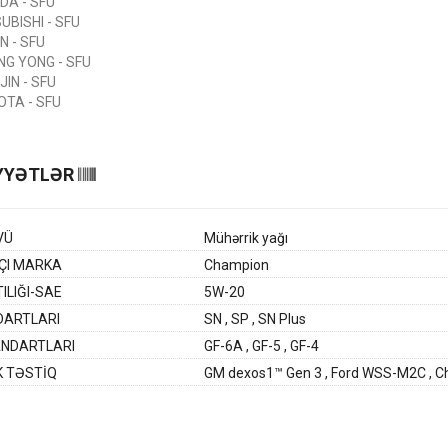
DA - SFU
UBISHI - SFU
N - SFU
G YONG - SFU
JIN - SFU
TA - SFU
YYƏTLƏR
VÜ
Mühərrik yağı
ÇI MARKA
Champion
ILIĞI-SAE
5W-20
DARTLARI
SN , SP , SN Plus
ANDARTLARI
GF-6A , GF-5 , GF-4
 TƏSTİQ
GM dexos1™ Gen 3 , Ford WSS-M2C , C