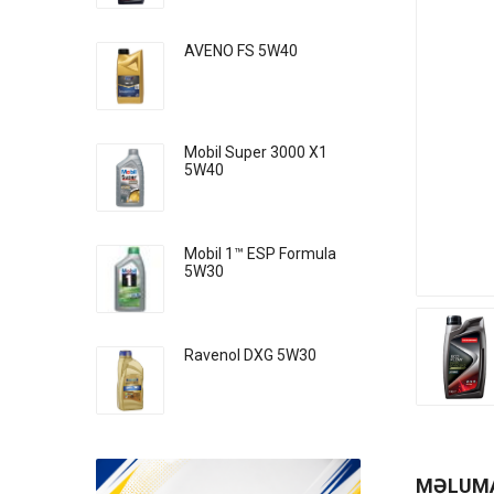
AVENO FS 5W40
Mobil Super 3000 X1
5W40
Mobil 1™ ESP Formula
5W30
Ravenol DXG 5W30
MƏLUM