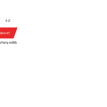
5 LT
lavə et
ifariş edilib