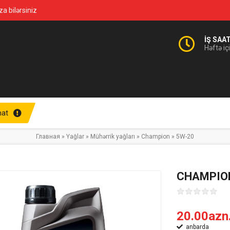
za bilərsiniz
İŞ SAA
Həftə iç
at
Главная
»
Yağlar
»
Mühərrik yağları
»
Champion
»
5W-20
CHAMPION
20.00azn
anbarda