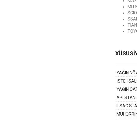
MAZ
MITS
SCIO
SSAN
TIAN
TOYO
XÜSUSİ
YAĞIN NÖ
İSTEHSAL
YAĞIN QAT
APİ STAN
ILSAC ST
MÜHƏRRİK