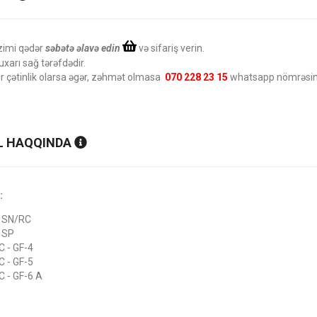
zimi qədər
səbətə əlavə edin
və sifariş verin.
uxarı sağ tərəfdədir.
ir çətinlik olarsa əgər, zəhmət olmasa
070 228 23 15
whatsapp nömrəsinə
 HAQQINDA
:
- SN/RC
- SP
C - GF-4
C - GF-5
C - GF-6 A