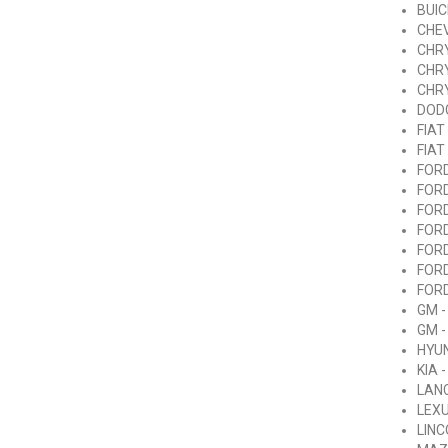
BUIC
CHEV
CHRY
CHRY
CHRY
DODG
FIAT
FIAT
FORD
FOR
FOR
FOR
FOR
FOR
FOR
GM -
GM -
HYUN
KIA 
LANC
LEXU
LINC