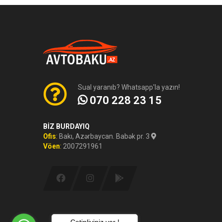
Sual yaranıb? Whatsapp'la yazın!
070 228 23 15
BİZ BURDAYIQ
Ofis
:
Bakı, Azərbaycan. Babək pr. 3
Vöen
:
2007291961
Çətinliyiniz var !