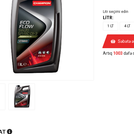
Litr seçimi edin
LİTR:
1 LT
4 LT
Səbətə ə
Artıq
1003
dəfə s
AT