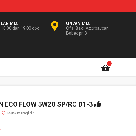
TLARIMIZ
ÜNVANIMIZ
i 10:00 dan 19:00 dək
Ofis: Bakı, Azərbaycan.
Babək pr. 3
0
 ECO FLOW 5W20 SP/RC D1-3
.