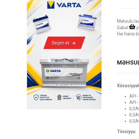
Məhsulu la
Səbət
y
Hər hansı b
Seçim et
MƏHSUL
Xüsusiyyət
API 
API 
ILSA
ILSA
ILSA
Tövsiyyə: