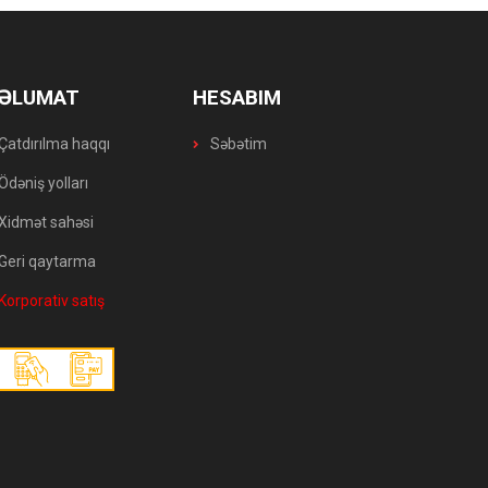
ƏLUMAT
HESABIM
Çatdırılma haqqı
Səbətim
Ödəniş yolları
Xidmət sahəsi
Geri qaytarma
Korporativ satış