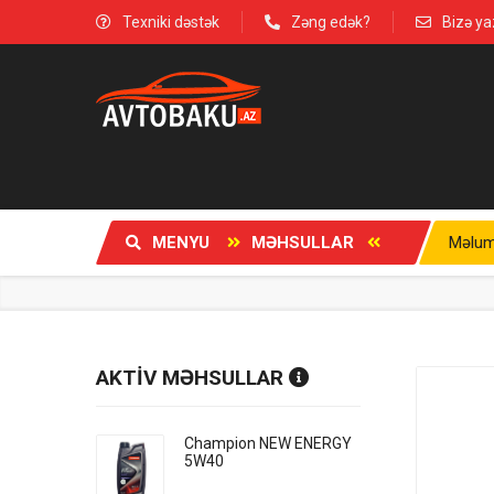
Texniki dəstək
Zəng edək?
Bizə ya
MENYU
MƏHSULLAR
Məlum
AKTİV MƏHSULLAR
Champion NEW ENERGY
5W40