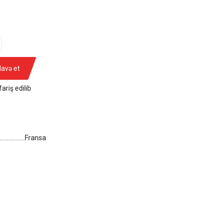
lavə et
ariş edilib
...................Fransa