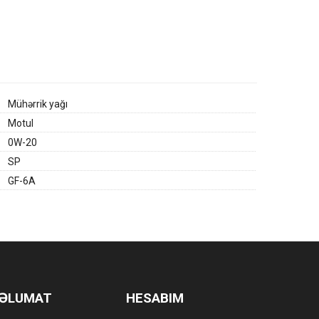
Mühərrik yağı
Motul
0W-20
SP
GF-6A
ƏLUMAT
HESABIM