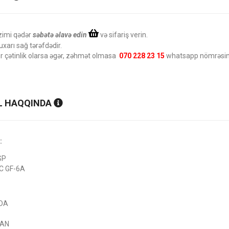
zimi qədər
səbətə əlavə edin
və sifariş verin.
uxarı sağ tərəfdədir.
ir çətinlik olarsa əgər, zəhmət olmasa
070 228 23 15
whatsapp nömrəsinə
 HAQQINDA
:
SP
C GF-6A
DA
SAN