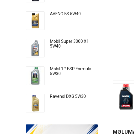
AVENO FS 5W40
Mobil Super 3000 X1
5W40
Mobil 1™ ESP Formula
5W30
Ravenol DXG 5W30
MƏLUM