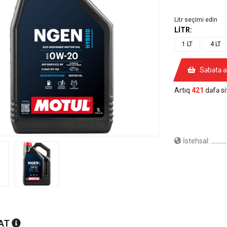
Litr seçimi edin
LİTR:
1 LT
4 LT
Səbətə ə
Artıq
421
dəfə sif
İstehsal:
........
AT