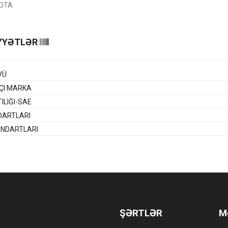
OTA
YYƏTLƏR
VÜ
ÇI MARKA
ILIĞI-SAE
DARTLARI
ANDARTLARI
ŞƏRTLƏR
M