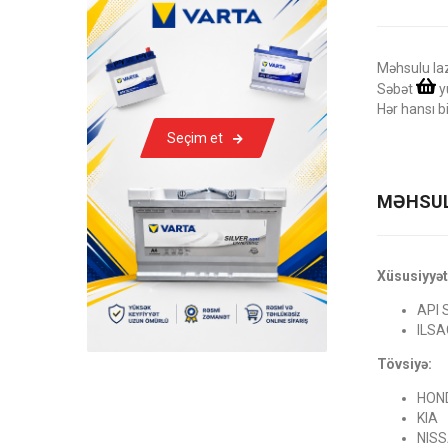
Məhsulu la
Səbət
y
Hər hansı b
Seçim et
MƏHSUL
Xüsusiyyət
API 
ILSA
Tövsiyə:
HON
KIA
NIS