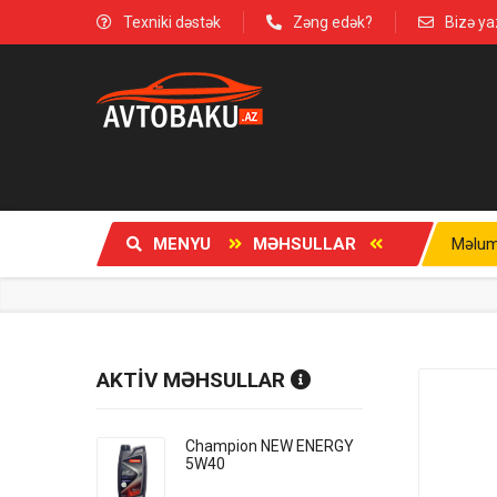
Texniki dəstək
Zəng edək?
Bizə ya
MENYU
MƏHSULLAR
Məlum
AKTİV MƏHSULLAR
Champion NEW ENERGY
5W40