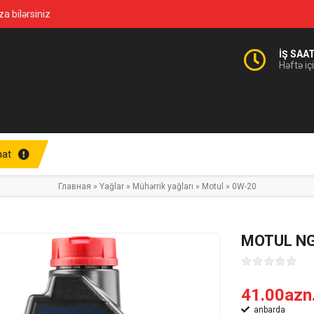
za bilərsiniz
İŞ SAA
Həftə iç
at
Главная
»
Yağlar
»
Mühərrik yağları
»
Motul
»
0W-20
MOTUL NG
41.00azn
anbarda