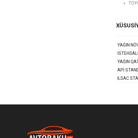
TOY
XÜSUSİ
YAĞIN NÖ
İSTEHSAL
YAĞIN QAT
APİ STAN
ILSAC ST