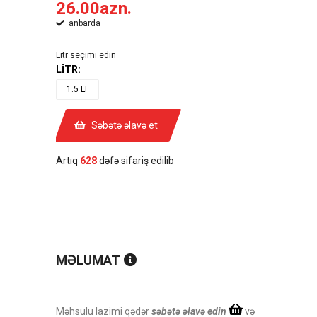
26.00azn.
anbarda
Litr seçimi edin
LİTR:
1.5 LT
Səbətə əlavə et
Artıq
628
dəfə sifariş edilib
MƏLUMAT
Məhsulu lazimi qədər
səbətə əlavə edin
və