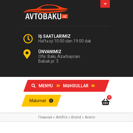
İŞ SAATLARIMIZ
Həftə içi 10:00 dan 19:00 dək
ÜNVANIMIZ
Ofis: Bakı, Azərbaycan.
Babək pr. 3
MENYU
MƏHSULLAR
0
Məlumat
Главная
»
Antifriz
»
Brend
»
Aveno