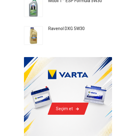
Mobil 1™ ESP Formula 5W30
Ravenol DXG 5W30
Seçim et