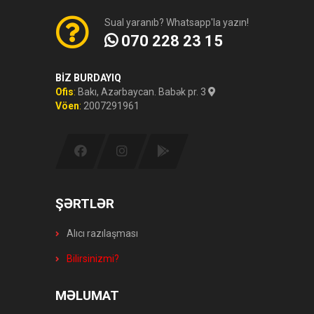
Sual yaranıb? Whatsapp'la yazın!
070 228 23 15
BİZ BURDAYIQ
Ofis
:
Bakı, Azərbaycan. Babək pr. 3
Vöen
:
2007291961
ŞƏRTLƏR
Alıcı razılaşması
Bilirsinizmi?
MƏLUMAT