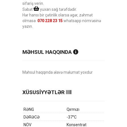
sifariş verin.
Səbət
yuxarı sağ tərəfdədir.
Hər hansı bir çətinlik olarsa əgər, zəhmət
olmasa
070 228 23 15
whatsapp nömrəsinə
yazın.
MƏHSUL HAQQINDA
Məhsul haqqında əlavə məlumat yoxdur
XÜSUSİYYƏTLƏR
RƏNG
Qırmızı
DƏRƏCƏ
-37°C
NÖV
Konsentrat