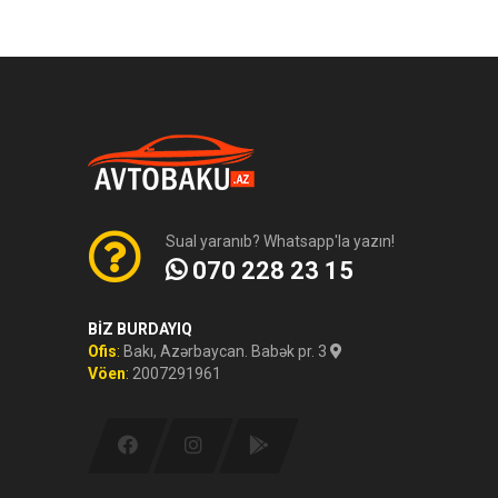
Sual yaranıb? Whatsapp'la yazın!
070 228 23 15
BİZ BURDAYIQ
Ofis
:
Bakı, Azərbaycan. Babək pr. 3
Vöen
:
2007291961