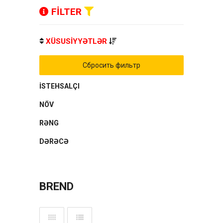
FİLTER
XÜSUSİYYƏTLƏR
Сбросить фильтр
İSTEHSALÇI
NÖV
RƏNG
DƏRƏCƏ
BREND