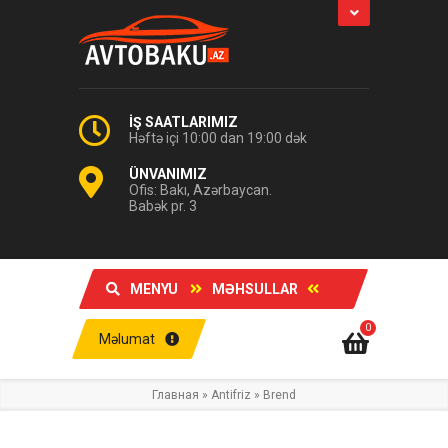
İŞ SAATLARIMIZ
Həftə içi 10:00 dan 19:00 dək
ÜNVANIMIZ
Ofis: Bakı, Azərbaycan.
Babək pr. 3
MENYU
MƏHSULLAR
0
Məlumat
Главная
»
Antifriz
»
Brend