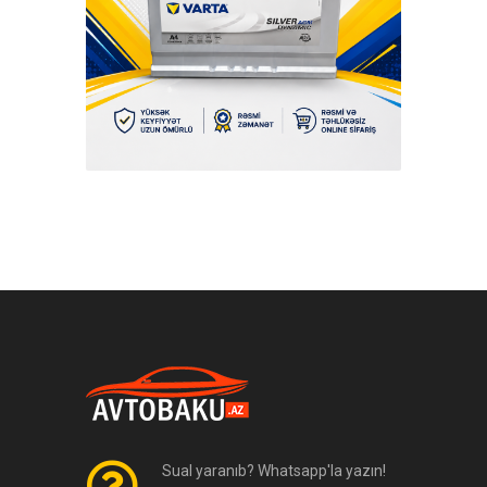
Sual yaranıb? Whatsapp'la yazın!