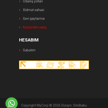
Ödəniş yolları
Xidmət sahəsi
Geri qaytarma
Korporativ satış
HESABIM
Səbətim
Copyright MyCorp © 2026
Dizayn:
SiteBaku