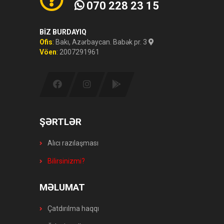
070 228 23 15
BİZ BURDAYIQ
Ofis
:
Bakı, Azərbaycan. Babək pr. 3
Vöen
:
2007291961
ŞƏRTLƏR
Alıcı razılaşması
Bilirsinizmi?
MƏLUMAT
Çatdırılma haqqı